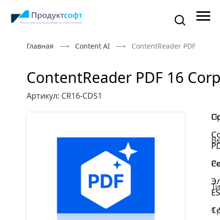
Главная
Content AI
ContentReader PDF 16 Cor
ContentReader PDF 16 Corp
Артикул: CR16-CDS1
П
Co
C
В
P
Р
Co
Э
Ти
E
С
1-