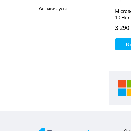
Антивирусы
Micros
10 Ho
3 290
В
О 