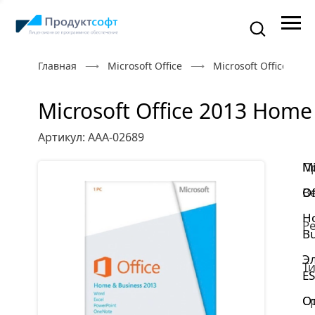
Главная
Microsoft Office
Microsoft Office 2013
Microsoft Office 2013 Home
Артикул: AAA-02689
П
Mi
В
Of
H
Р
Bu
Э
Ти
E
С
От