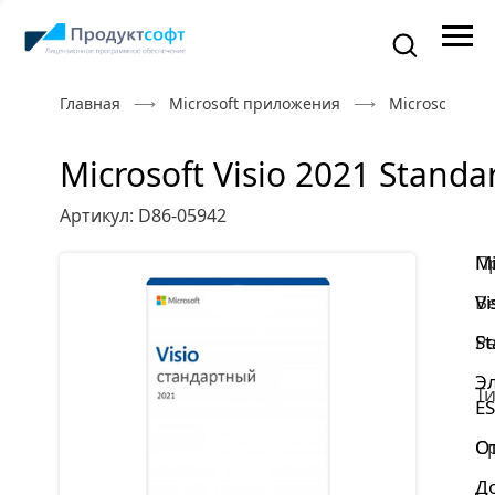
Главная
Microsoft приложения
Microsoft Visi
Microsoft Visio 2021 Standa
Артикул: D86-05942
П
Mi
В
Vi
Р
St
Э
Ти
E
С
От
Д