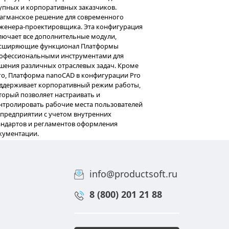
ов и сократить
Платформа
nanoCAD Standart
Сбалансированное решение дл
малого и среднего бизнеса. К
нтролировать
Платформы nanoCAD, рекомен
использовании BIM-решений. 
нее модули «СПДС» и «Механик
оформлять 2D-документацию в 
российскими стандартами, а 
 в чертеж различные
функционального модуля «3D»
местности.
моделировать любые нестанд
пополнять собственные библио
льной
Платформа
nanoCAD Pro
Макси
конфигурация Платформы nan
info@productsoft.ru
плекте
крупных и корпоративных зака
го комплекта
Флагманское решение для сов
8 (800) 201 21 88
инженера-проектировщика. Эт
включает все дополнительные 