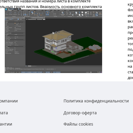
остить применение пользовательских библиотек объект
ть» позволяет при построении массивов полностью ко
ых элементов и их расположение на чертеже.
ые объекты даже в самых труднодоступных местах.
aps, Yandex Maps, OSM Topo, Mapbox позволит внедрить
ельефные, топографические, а также 3D-модель рельефа 
ость работать с внешними ссылками посредством отде
а под рукой.
и (таблицы соответствия названия и номера листа в ком
компании
Политика конфиденциальности
, так и для отдельных групп листов. Ведомость основно
лата
Договор-оферта
рантии
Файлы cookies