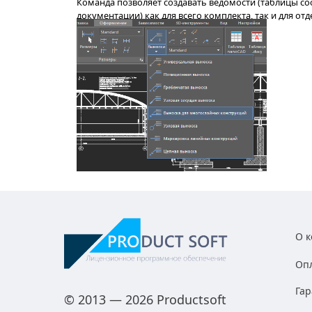
возможности редактора позволяют упр
время проектирования.
Дополнительная опция «Ассоциативнос
процесс создания множества одинаков
Пользователю несложно выделить нужн
Интеграция с OpenStreetMap, Google M
типы карт: спутниковые, гибридные, р
Пользователям предоставлена возможн
функциональной панели, которая всегд
Команда позволяет создавать ведомост
О 
документации) как для всего комплекта
Оп
чертежей делается в два шага.
Га
© 2013 — 2026 Productsoft