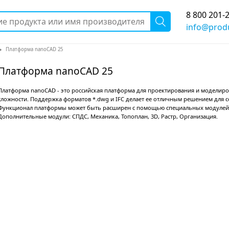
8 800 201-
info@produ
ная
»
»
»
Нанософт
»
»
»
Платформа nanoCAD 25
Платформа nanoCAD 25
Платформа nanoCAD - это российская платформа
сложности. Поддержка форматов *.dwg и IFC дел
Функционал платформы может быть расширен с
Дополнительные м
одули:
СПДС, Механика, Топопл