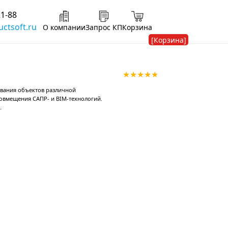
21-88
ctsoft.ru
О компании
Запрос КП
Корзина
[Корзина]
 для проектирования и моделирования объектов различной
ает ее отличным решением для совмещения САПР- и BIM-техноло
 помощью специальных модулей.
ан, 3D, Растр, Организация.