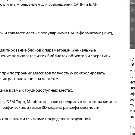
 интересующий продукт? Оставьте запрос и наш
ь.
ая платформа для проектирования и моделирования объ
 IFC делает ее отличным решением для совмещения САПР
я логика работы и совместимость с популярными САПР-
х блоков и редактирование блоков с параметрами. Уни