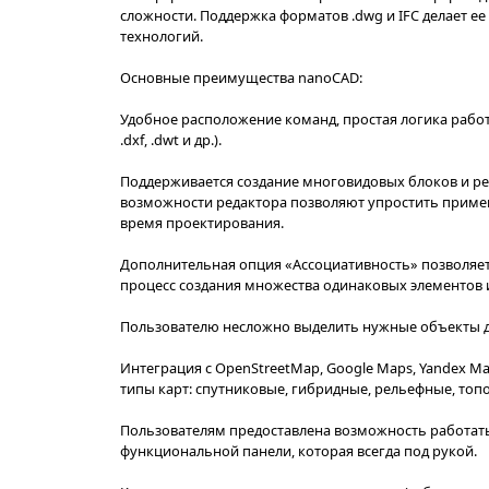
Не нашли
стоимост
Платформа nanoCAD 25
Платформа nanoCAD 25 – это российск
сложности. Поддержка форматов .dwg и
технологий.
Основные преимущества nanoCAD:
Удобное расположение команд, проста
.dxf, .dwt и др.).
Поддерживается создание многовидовы