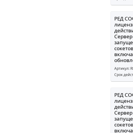
РЕД СО
лиценз
действи
Сервер
запуще
сокето
включае
обновл
Артикул: 
Срок дейс
РЕД СО
лиценз
действи
Сервер
запуще
сокето
включае