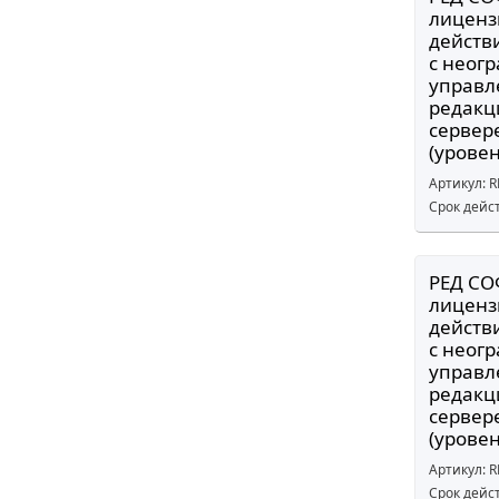
лиценз
действи
c неог
управл
редакц
сервере
(урове
Артикул: 
Срок дейс
РЕД СО
лиценз
действи
c неог
управл
редакц
сервере
(урове
Артикул: 
Срок дейс