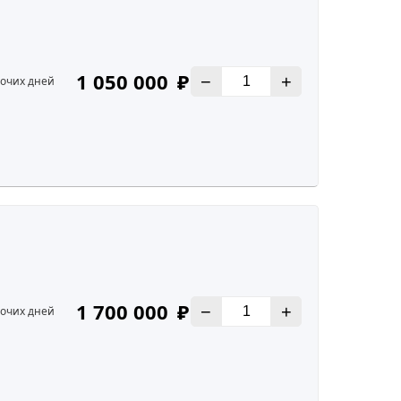
1 050 000
₽
В
−
+
бочих дней
1 700 000
₽
В
−
+
бочих дней