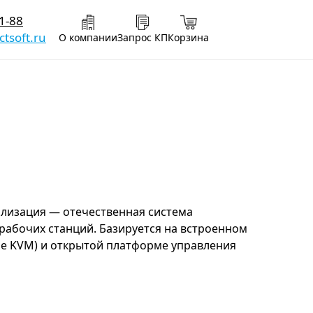
1-88
tsoft.ru
О компании
Запрос КП
Корзина
ализация — отечественная система
рабочих станций. Базируется на встроенном
ре KVM) и открытой платформе управления