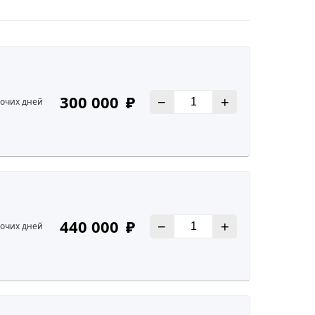
300 000
₽
В
−
+
бочих дней
440 000
₽
В
−
+
бочих дней