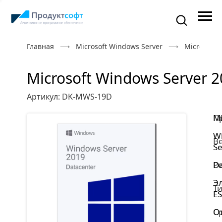
Главная
Microsoft Windows Server
Microsoft 
Microsoft Windows Server 2
Артикул: DK-MWS-19D
П
Mi
W
В
Se
Р
Da
Э
Ти
E
С
От