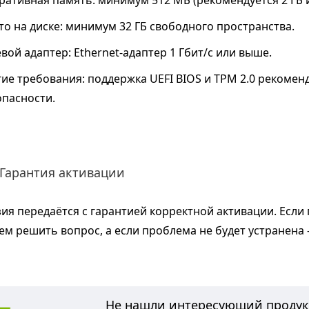
ративная память: минимум 512 МБ (рекомендуется 2 ГБ 
то на диске: минимум 32 ГБ свободного пространства.
вой адаптер: Ethernet-адаптер 1 Гбит/с или выше.
гие требования: поддержка UEFI BIOS и TPM 2.0 рекоме
опасности.
Гарантия активации
ия передаётся с гарантией корректной активации. Если
м решить вопрос, а если проблема не будет устранена
Надёжная и правомерная поставка
Не нашли интересующий продук