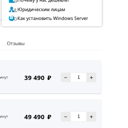
Юридическим лицам
Как установить Windows Server
Отзывы
39 490
₽
В
−
+
минут
49 490
₽
В
−
+
минут