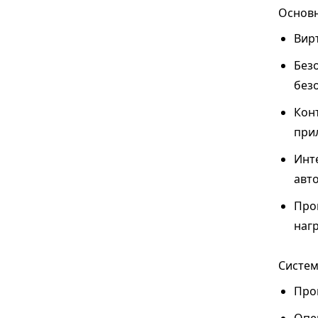
Основн
Вир
Без
без
Кон
при
Инте
авт
Про
нагр
Систем
Проц