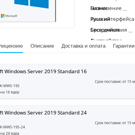
Назначение
Бизнес
Язык интерфейса
Русский
Срок действия
Бессрочная
Лицензия
1 устройство
лицензию
Описание
Доставка и оплата
Гарантии
ft Windows Server 2019 Standard 16
Срок поставки: от 15 
DK-MWS-19S
на 16 ядер
ft Windows Server 2019 Standard 24
Срок поставки: от 15 
DK-MWS-19S-24
на 24 ядра