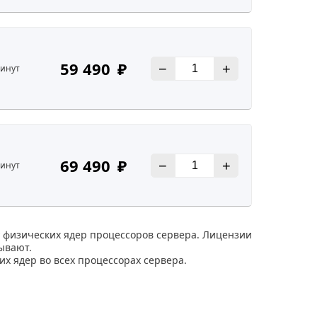
59 490
₽
В
−
+
минут
69 490
₽
В
−
+
минут
ву физических ядер процессоров сервера. Лицензии
рывают.
х ядер во всех процессорах сервера.