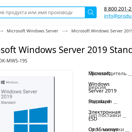
8 800 201-2
info@produc
Microsoft Windows Server
Microsoft Windows Server 201
soft Windows Server 2019 Stan
 DK-MWS-19S
Производитель
Microsoft
Windows
Версия
Server 2019
Редакция
Standard
Электронная
Тип поставки
ESD
Срок поставки
От 15 минут