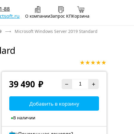
1-88
tsoft.ru
О компании
Запрос КП
Корзина
9
Microsoft Windows Server 2019 Standard
dard
★★★★★
Цена:
39 490
₽
−
+
Добавить в корзину
●
В наличии
Статус товара:
Почему у нас дешевле?