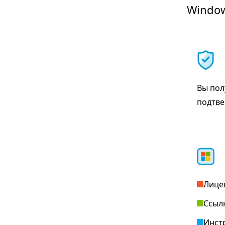
Window
Вы пол
подтве
Лице
Ссыл
Инст