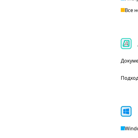
Все 
Докуме
Подход
Wind