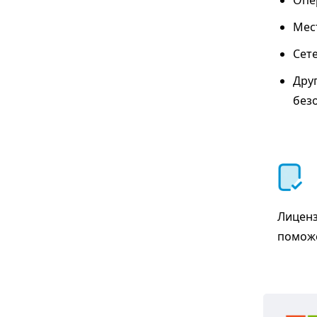
Опе
Мес
Сете
Дру
без
Лиценз
поможе