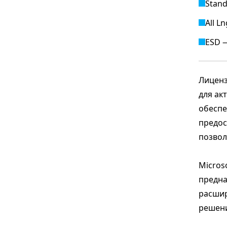
Stan
All L
ESD —
Лиценз
для ак
обеспе
предос
позвол
Micros
предна
расшир
решени