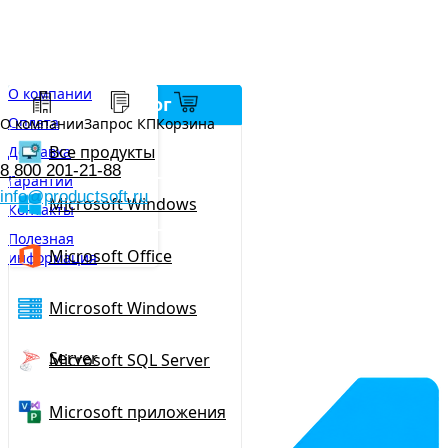
О компании
Каталог
Оплата
О компании
Запрос КП
Корзина
Все продукты
Доставка
8 800 201-21-88
Гарантии
info@productsoft.ru
Microsoft Windows
Контакты
Полезная
Microsoft Office
информация
Microsoft Windows
Server
Microsoft SQL Server
Microsoft приложения