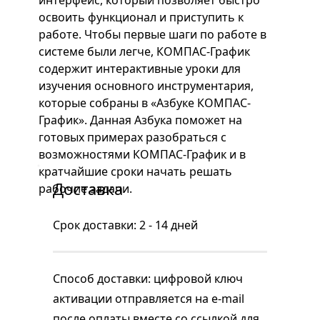
интерфейс, который позволяет быстро
освоить функционал и приступить к
работе. Чтобы первые шаги по работе в
системе были легче, КОМПАС-График
содержит интерактивные уроки для
изучения основного инструментария,
которые собраны в «Азбуке КОМПАС-
График». Данная Азбука поможет на
готовых примерах разобраться с
возможностями КОМПАС-График и в
кратчайшие сроки начать решать
Доставка
рабочие задачи.
Срок доставки: 2 - 14 дней
Способ доставки: цифровой ключ
активации отправляется на e-mail
после оплаты вместе со ссылкой для